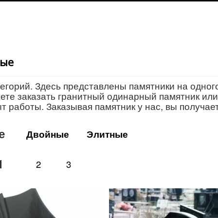
ные
егорий. Здесь представлены памятники на одног
жете заказать гранитный одинарный памятник ил
 работы. Заказывая памятник у нас, вы получае
е
Двойные
Элитные
1
2
3