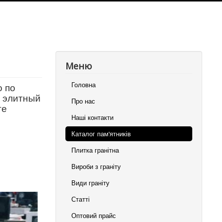
Меню
Головна
о по
и элитный
Про нас
те
Наші контакти
Каталог пам'ятників
Плитка гранітна
Вироби з граніту
Види граніту
Статті
Оптовий прайс